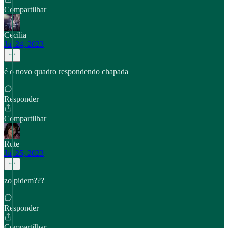
Compartilhar
Cecília
Jul 24, 2023
é o novo quadro respondendo chapada
Responder
Compartilhar
Rute
Jul 25, 2023
zolpidem???
Responder
Compartilhar