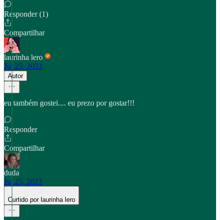
Responder (1)
Compartilhar
laurinha lero
Jul 25, 2023
Autor
eu também gostei.... eu prezo por gostar!!!
Responder
Compartilhar
duda
Jul 25, 2023
Curtido por laurinha lero