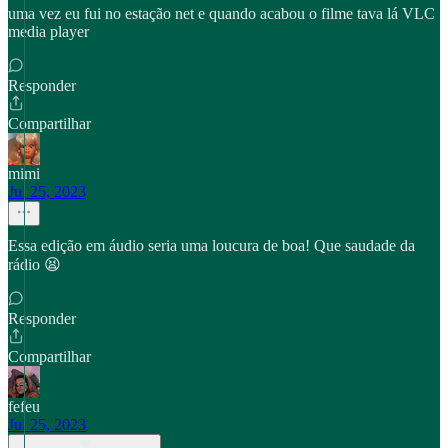
uma vez eu fui no estação net e quando acabou o filme tava lá VLC
media player
Responder
Compartilhar
mimi
Jul 25, 2023
Essa edição em áudio seria uma loucura de boa! Que saudade da
rádio 😫
Responder
Compartilhar
fefeu
Jul 25, 2023