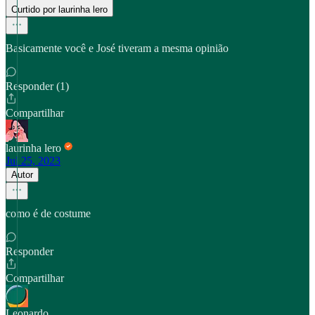
Curtido por laurinha lero
Basicamente você e José tiveram a mesma opinião
Responder (1)
Compartilhar
laurinha lero
Jul 25, 2023
Autor
como é de costume
Responder
Compartilhar
Leonardo