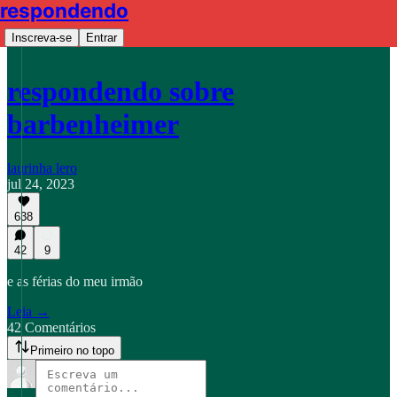
respondendo
Inscreva-se
Entrar
respondendo sobre
barbenheimer
laurinha lero
jul 24, 2023
638
42
9
e as férias do meu irmão
Leia →
42 Comentários
Primeiro no topo