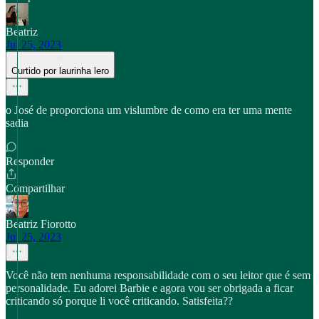
Beatriz
Jul 25, 2023
Curtido por laurinha lero
o José de proporciona um vislumbre de como era ter uma mente
sadia
Responder
Compartilhar
Beatriz Fiorotto
Jul 25, 2023
Você não tem nenhuma responsabilidade com o seu leitor que é sem
personalidade. Eu adorei Barbie e agora vou ser obrigada a ficar
criticando só porque li você criticando. Satisfeita??