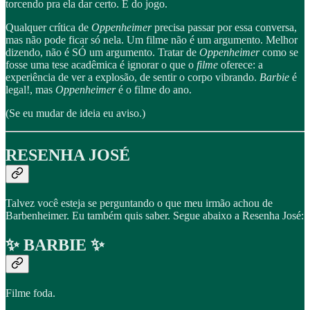
torcendo pra ela dar certo. É do jogo.
Qualquer crítica de
Oppenheimer
precisa passar por essa conversa,
mas não pode ficar só nela. Um filme não é um argumento. Melhor
dizendo, não é SÓ um argumento. Tratar de
Oppenheimer
como se
fosse uma tese acadêmica é ignorar o que o
filme
oferece: a
experiência de ver a explosão, de sentir o corpo vibrando.
Barbie
é
legal!, mas
Oppenheimer
é o filme do ano.
(Se eu mudar de ideia eu aviso.)
RESENHA JOSÉ
Talvez você esteja se perguntando o que meu irmão achou de
Barbenheimer. Eu também quis saber. Segue abaixo a Resenha José:
✨ BARBIE ✨
Filme foda.