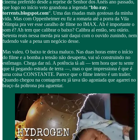
cinema preferido desde a reprise de Senhor dos Anéis ano passado,
que logo no início veio grandona a legenda “
blu-ray-
torrents.blogspot.com
“. Uma das risadas mais gostosas da minha
vida. Mas com Oppenheimer eu fiz a romaria até a porra da Vila
Olímpia pra ver esse caralho de filme no IMAX. Ah é importante o
som é? Ah tem que calibrar o baixo? Calibra aí então, seu otário.
Setenta reais nessa merda pra sair daqui com o ouvido zunindo, nem
fudendo vale a pena um negócio desse.
Mas valeu. O baixo te deixa maluco. Nas duas horas entre o início
do filme e a bomba a tensão não desaperta, vai só construindo no
estômago. Chega dar nó. A potência tá ali — tem hora que tu sente
que tá pegando estrada de terra —, mas o que impressiona é que é
uma coisa CONSTANTE. Parece que o filme inteiro é um trailer.
Quando chegou na contagem eu já tava tão agoniada que agarrei no
braço da poltrona pra aguentar.