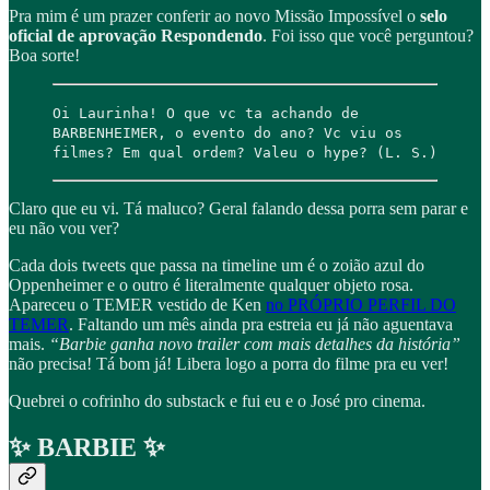
Pra mim é um prazer conferir ao novo Missão Impossível o
selo
oficial de aprovação Respondendo
. Foi isso que você perguntou?
Boa sorte!
Oi Laurinha! O que vc ta achando de
BARBENHEIMER, o evento do ano? Vc viu os
filmes? Em qual ordem? Valeu o hype? (L. S.)
Claro que eu vi. Tá maluco? Geral falando dessa porra sem parar e
eu não vou ver?
Cada dois tweets que passa na timeline um é o zoião azul do
Oppenheimer e o outro é literalmente qualquer objeto rosa.
Apareceu o TEMER vestido de Ken
no PRÓPRIO PERFIL DO
TEMER
. Faltando um mês ainda pra estreia eu já não aguentava
mais.
“Barbie ganha novo trailer com mais detalhes da história”
não precisa! Tá bom já! Libera logo a porra do filme pra eu ver!
Quebrei o cofrinho do substack e fui eu e o José pro cinema.
✨ BARBIE ✨