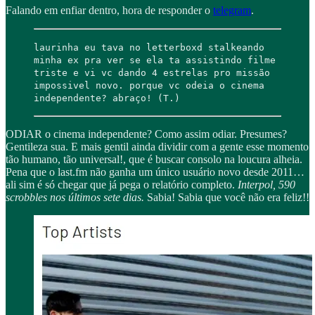
Falando em enfiar dentro, hora de responder o
telegram
.
laurinha eu tava no letterboxd stalkeando
minha ex pra ver se ela ta assistindo filme
triste e vi vc dando 4 estrelas pro missão
impossivel novo. porque vc odeia o cinema
independente? abraço! (T.)
ODIAR o cinema independente? Como assim odiar. Presumes?
Gentileza sua. E mais gentil ainda dividir com a gente esse momento
tão humano, tão universal!, que é buscar consolo na loucura alheia.
Pena que o last.fm não ganha um único usuário novo desde 2011…
ali sim é só chegar que já pega o relatório completo.
Interpol, 590
scrobbles nos últimos sete dias.
Sabia! Sabia que você não era feliz!!