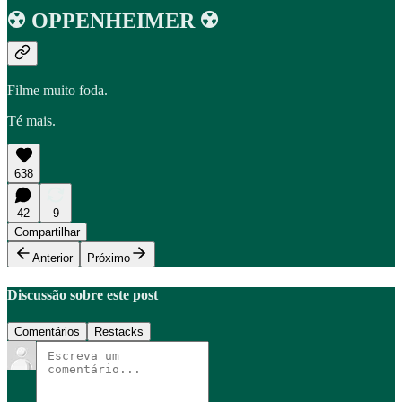
☢️ OPPENHEIMER ☢️
Filme muito foda.
Té mais.
638
42
9
Compartilhar
Anterior
Próximo
Discussão sobre este post
Comentários
Restacks