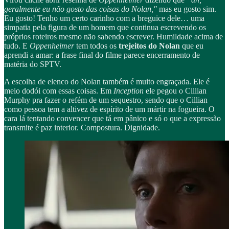
geralmente eu não gosto das coisas do Nolan,"
mas eu gosto sim.
Eu gosto! Tenho um certo carinho com a breguice dele… uma
simpatia pela figura de um homem que continua escrevendo os
próprios roteiros mesmo não sabendo escrever. Humildade acima de
tudo. E
Oppenheimer
tem todos os
trejeitos do Nolan
que eu
aprendi a amar: a frase final do filme parece encerramento de
matéria do SPTV.
A escolha de elenco do Nolan também é muito engraçada. Ele é
meio dodói com essas coisas. Em
Inception
ele pegou o Cillian
Murphy pra fazer o refém de um sequestro, sendo que o Cillian
como pessoa tem a altivez de espírito de um mártir na fogueira. O
cara lá tentando convencer que tá em pânico e só o que a expressão
transmite é paz interior. Compostura. Dignidade.