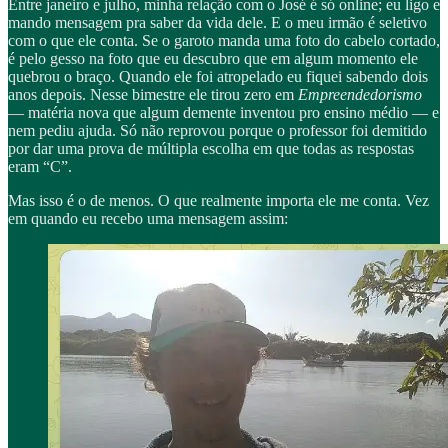
Entre janeiro e julho, minha relação com o José é só online; eu ligo e
mando mensagem pra saber da vida dele. E o meu irmão é seletivo
com o que ele conta. Se o garoto manda uma foto do cabelo cortado,
é pelo gesso na foto que eu descubro que em algum momento ele
quebrou o braço. Quando ele foi atropelado eu fiquei sabendo dois
anos depois. Nesse bimestre ele tirou zero em
Empreendedorismo
— matéria nova que algum demente inventou pro ensino médio — e
nem pediu ajuda. Só não reprovou porque o professor foi demitido
por dar uma prova de múltipla escolha em que todas as respostas
eram “C”.
Mas isso é o de menos. O que realmente importa ele me conta. Vez
em quando eu recebo uma mensagem assim: