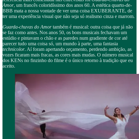
Amor
, um francês coloridíssimo dos anos 60. A estética quarto-de-
BBB mata a nossa vontade de ver uma coisa EXUBERANTE, de
ter uma experiência visual que não seja só realismo cinza e marrom.
Guarda-chuvas do Amor
também é musical: outra coisa que já não
se faz como antes. Nos anos 50, os bons musicais fechavam um
estúdio e pintavam o chão e as paredes num gradiente de cor até
parecer tudo uma coisa só, um mundo à parte, uma fantasia
technicolor
. Aí foram apertando orçamento, perdendo ambição, as
vozes ficaram mais fracas, as cores mais mudas. O número musical
dos KENs no finzinho do filme é o único retorno à tradição que eu
aceito.