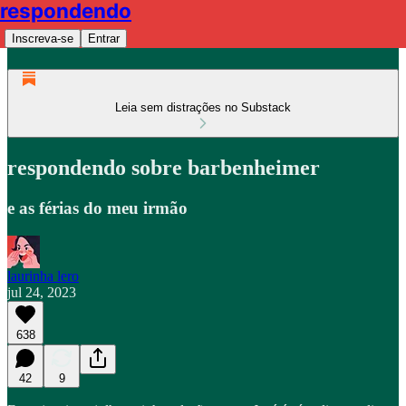
respondendo
Inscreva-se
Entrar
Leia sem distrações no Substack
respondendo sobre barbenheimer
e as férias do meu irmão
laurinha lero
jul 24, 2023
638
42
9