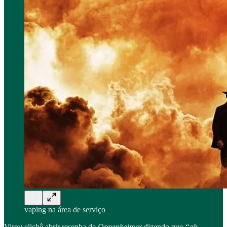
vaping na área de serviço
Virou clichê abrir resenha de
Oppenheimer
dizendo que
“ah,