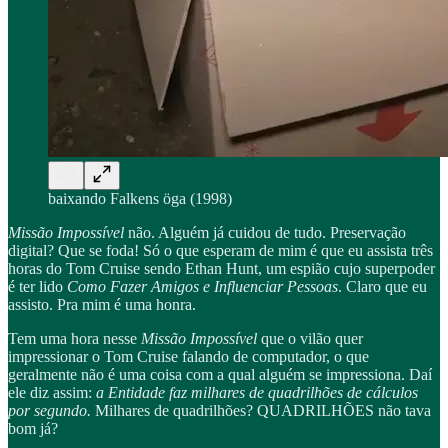
baixando Falkens öga (1998)
Missão Impossível
não. Alguém já cuidou de tudo. Preservação
digital? Que se foda! Só o que esperam de mim é que eu assista três
horas do Tom Cruise sendo Ethan Hunt, um espião cujo superpoder
é ter lido
Como Fazer Amigos e Influenciar Pessoas
. Claro que eu
assisto. Pra mim é uma honra.
Tem uma hora nesse
Missão Impossível
que o vilão quer
impressionar o Tom Cruise falando de computador, o que
geralmente não é uma coisa com a qual alguém se impressiona. Daí
ele diz assim:
a Entidade faz milhares de quadrilhões de cálculos
por segundo.
Milhares de quadrilhões? QUADRILHÕES não tava
bom já?