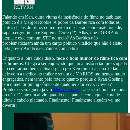
RETVRN
Falando em Ken, outra vítima da insistência do filme no tatibitate
político é a Margot Robbie. A pobre da Barbie fica com todas as
partes chatas do filme, com direito a discussão sobre maternidade,
sapato ergonômico e Suprema Corte (!?). Aliás, que PORRA de
utopia é essa com um STF no meio? As Barbies não
problematizaram ainda um cargo político vitalício que não é eleito
pelo povo? Ainda não. Vamos com calma.
Enquanto a loira cuida disso,
todo o bom humor do filme fica com
os homens
. Chega a ser engraçado que uma história tão preocupada
em centrar mulheres deixa espaço pro Ken roubar a cena. O lance
dele com a médica no trailer é só um de VÁRIOS momentos muito
engraçados, nem tanto pelo roteiro quanto porque o Ryan Gosling
tem o melhor timing cômico de qualquer ator vivo. Duvida?
Problema seu. Quem já viu
The Nice Guys
sabe se o homem é foda
ou não. Dá até um alívio quando ele aparece com aquela cara de
idiota e cabelo platinado. Finalmente! Finalmente alguém vai me
divertir!