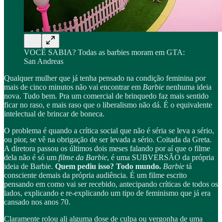
VOCÊ SABIA? Todas as barbies moram em GTA:
San Andreas
Qualquer mulher que já tenha pensado na condição feminina por
mais de cinco minutos não vai encontrar em
Barbie
nenhuma ideia
nova. Tudo bem. Pra um comercial de brinquedo faz mais sentido
ficar no raso, e mais raso que o liberalismo não dá. É o equivalente
intelectual de brincar de boneca.
O problema é quando a crítica social que não é séria se leva a sério,
ou pior, se vê na obrigação de ser levada a sério. Coitada da Greta.
A diretora passou os últimos dois meses falando por aí que o filme
dela não é só um
filme da Barbie
, é uma SUBVERSÃO da própria
ideia de Barbie.
Quem pediu isso? Todo mundo.
Barbie
tá
consciente demais da própria audiência. É um filme escrito
pensando em como vai ser recebido, antecipando críticas de todos os
lados, explicando e re-explicando um tipo de feminismo que já era
cansado nos anos 70.
Claramente rolou ali alguma dose de culpa ou vergonha de uma