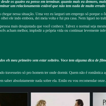
desde os quatro eu penso em terminar. quanto mais eu demoro, mais di
terminar um relacionamento estável que não tem nada de muito errado
ria chegar nessa situação. Uma vez eu larguei um emprego só porque o
 olhei ele indo embora, dei meia volta e fui pra casa. Nem liguei no trab
ela pessoa mais desajustada que você conhece. Talvez o normal seja me
ocês acham melhor, implodir a própria vida ou continuar levemente infe
s eh meu primeiro sem estar solteiro. Voce tem alguma dica de filme
o travesseiro só pro homem ter onde dormir. Quem não é romântica a
sem saber absolutamente nada sobre ela. Então eu vou recomendar onze.