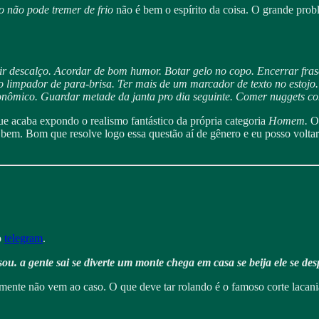
 não pode tremer de frio
não é bem o espírito da coisa. O grande pro
r descalço. Acordar de bom humor. Botar gelo no copo. Encerrar fras
r o limpador de para-brisa. Ter mais de um marcador de texto no esto
rgonômico. Guardar metade da janta pro dia seguinte. Comer nuggets 
ue acaba expondo o realismo fantástico da própria categoria
Homem.
O
em. Bom que resolve logo essa questão aí de gênero e eu posso voltar 
o
telegram
.
u. a gente sai se diverte um monte chega em casa se beija ele se des
amente não vem ao caso. O que deve tar rolando é o famoso corte lacani