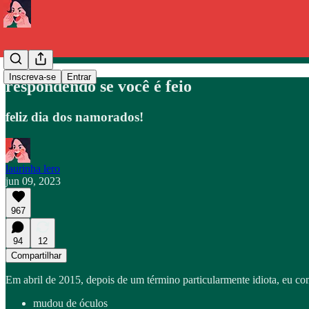
Inscreva-se
Entrar
respondendo se você é feio
feliz dia dos namorados!
laurinha lero
jun 09, 2023
967
94
12
Compartilhar
Em abril de 2015, depois de um término particularmente idiota, eu co
mudou de óculos