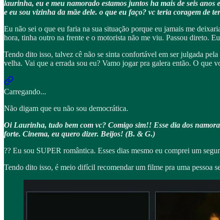
laurinha, eu e meu namorado estamos juntos ha mais de seis anos e 
e eu sou vizinha da mãe dele. o que eu faço? vc teria coragem de 
Eu não sei o que eu faria na sua situação porque eu jamais me deixa
hora, tinha outro na frente e o motorista não me viu. Passou direto. Eu
Tendo dito isso, talvez cê não se sinta confortável em ser julgada p
velha. Vai que a errada sou eu? Vamo jogar pra galera então. O que v
Carregando...
Não digam que eu não sou democrática.
Oi Laurinha, tudo bem com vc? Comigo sim!! Esse dia dos namorado
forte. Cinema, eu quero dizer. Beijos! (B. & G.)
?? Eu sou SUPER romântica. Esses dias mesmo eu comprei um segund
Tendo dito isso, é meio difícil recomendar um filme pra uma pessoa 