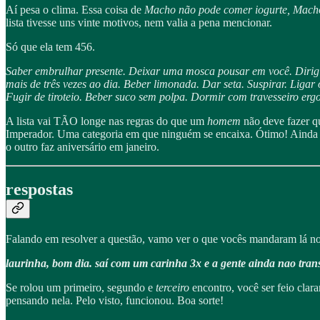
Aí pesa o clima. Essa coisa de
Macho não pode comer iogurte, Macho
lista tivesse uns vinte motivos, nem valia a pena mencionar.
Só que ela tem 456.
Saber embrulhar presente. Deixar uma mosca pousar em você. Dirigi
mais de três vezes ao dia. Beber limonada. Dar seta. Suspirar. Liga
Fugir de tiroteio. Beber suco sem polpa. Dormir com travesseiro e
A lista vai TÃO longe nas regras do que um
homem
não deve fazer q
Imperador. Uma categoria em que ninguém se encaixa. Ótimo! Ainda b
o outro faz aniversário em janeiro.
respostas
Falando em resolver a questão, vamo ver o que vocês mandaram lá n
laurinha, bom dia. saí com um carinha 3x e a gente ainda nao transo
Se rolou um primeiro, segundo e
terceiro
encontro, você ser feio clar
pensando nela. Pelo visto, funcionou. Boa sorte!