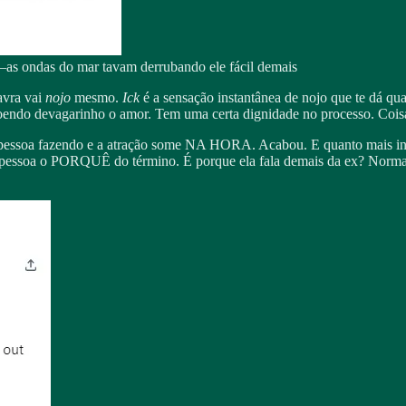
as ondas do mar tavam derrubando ele fácil demais
avra vai
nojo
mesmo.
Ick
é a sensação instantânea de nojo que te dá qu
rroendo devagarinho o amor. Tem uma certa dignidade no processo. Coisa
a pessoa fazendo e a atração some NA HORA. Acabou. E quanto mais in
ra pessoa o PORQUÊ do término. É porque ela fala demais da ex? Norma