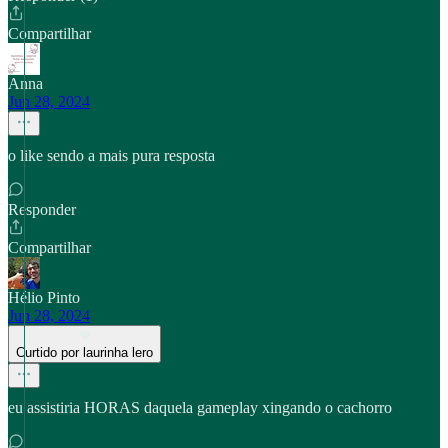
Compartilhar
Anna
Jun 28, 2024
o like sendo a mais pura resposta
Responder
Compartilhar
Hélio Pinto
Jun 28, 2024
Curtido por laurinha lero
eu assistiria HORAS daquela gameplay xingando o cachorro