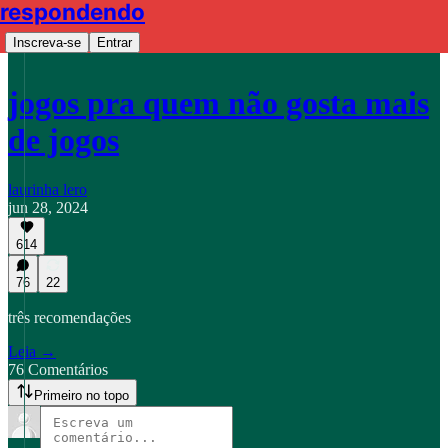
respondendo
Inscreva-se
Entrar
jogos pra quem não gosta mais
de jogos
laurinha lero
jun 28, 2024
614
76
22
três recomendações
Leia →
76 Comentários
Primeiro no topo