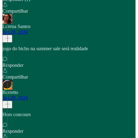
Compartilhar
Lorena Santos
Jun 28, 2024
jogo do bicho na summer sale será realidade
Responder
Compartilhar
Barretto
Jun 28, 2024
Hors concours
Responder