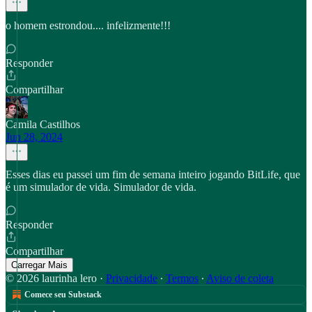
o homem estrondou.... infelizmente!!!
Responder
Compartilhar
Camila Castilhos
Jun 28, 2024
Esses dias eu passei um fim de semana inteiro jogando BitLife, que
é um simulador de vida. Simulador de vida.
Responder
Compartilhar
Carregar Mais
© 2026 laurinha lero
·
Privacidade
∙
Termos
∙
Aviso de coleta
Comece seu Substack