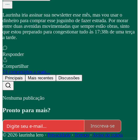
Laurinha iria assinar sua newsletter esse mês, mas vou usar o
dinheiro para comprar esse joguinho de fazer estrada. Por morar
entre duas avenidas movimentadas que sempre estão obras, sinto
que estou preparado para congestionar tudo às 17:38h de uma terça
a tarde.
Responder
Compartilhar
74 comentários a mais...
Principais
Mais recentes
Discussões
Nenhuma publicação
Pronto para mais?
Inscreva-se
© 2026 laurinha lero
·
Privacidade
∙
Termos
∙
Aviso de coleta