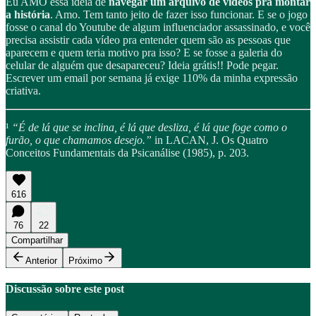
Eu AMO essa ideia de
navegar um arquivo de vídeos pra montar
a história
. Amo. Tem tanto jeito de fazer isso funcionar. E se o jogo
fosse o canal do Youtube de algum influenciador assassinado, e você
precisa assistir cada vídeo pra entender quem são as pessoas que
aparecem e quem teria motivo pra isso? E se fosse a galeria do
celular de alguém que desapareceu? Ideia grátis!! Pode pegar.
Escrever um email por semana já exige 110% da minha expressão
criativa.
¹
“É de lá que se inclina, é lá que desliza, é lá que foge como o
furão, o que chamamos desejo.”
in LACAN, J. Os Quatro
Conceitos Fundamentais da Psicanálise
(1985), p. 203.
616
76
22
Compartilhar
Anterior
Próximo
Discussão sobre este post