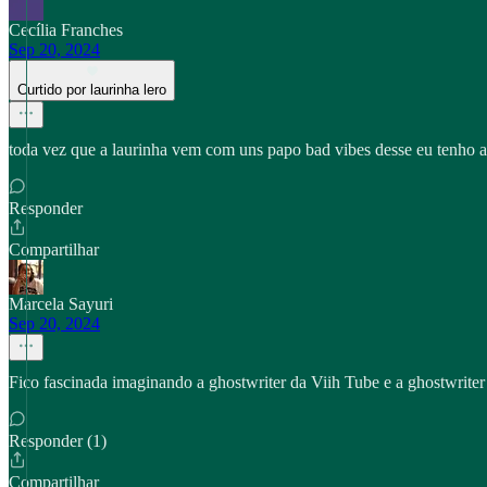
Cecília Franches
Sep 20, 2024
Curtido por laurinha lero
toda vez que a laurinha vem com uns papo bad vibes desse eu tenho a 
Responder
Compartilhar
Marcela Sayuri
Sep 20, 2024
Fico fascinada imaginando a ghostwriter da Viih Tube e a ghostwriter d
Responder (1)
Compartilhar