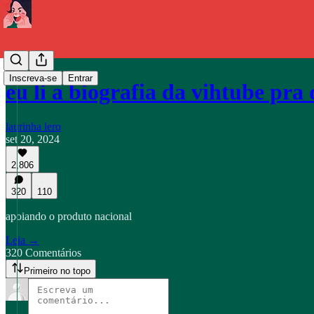
Inscreva-se
Entrar
eu li a biografia da vihtube pr
laurinha lero
set 20, 2024
2,806
320
110
apoiando o produto nacional
Leia →
320 Comentários
Primeiro no topo