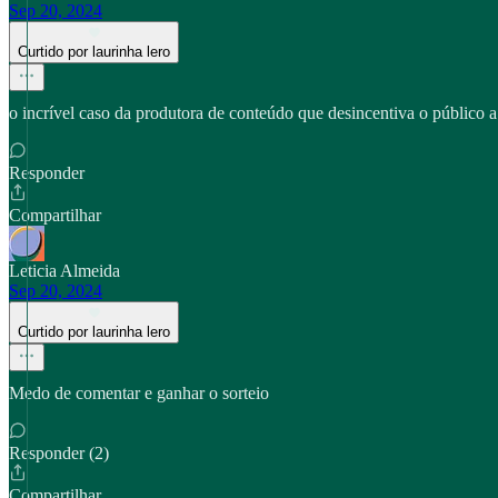
Sep 20, 2024
Curtido por laurinha lero
o incrível caso da produtora de conteúdo que desincentiva o público 
Responder
Compartilhar
Leticia Almeida
Sep 20, 2024
Curtido por laurinha lero
Medo de comentar e ganhar o sorteio
Responder (2)
Compartilhar