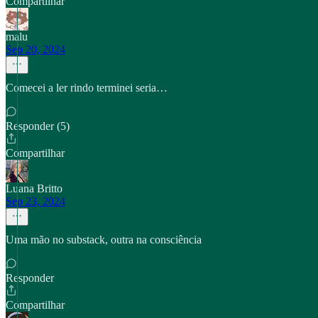
Compartilhar
malu
Sep 20, 2024
Comecei a ler rindo terminei seria…
Responder (5)
Compartilhar
Luana Britto
Sep 23, 2024
Uma mão no substack, outra na consciência
Responder
Compartilhar