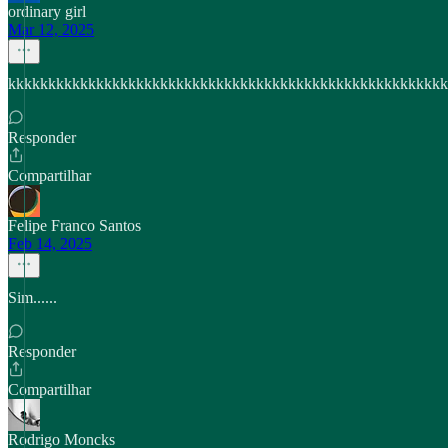
ordinary girl
Mar 12, 2025
kkkkkkkkkkkkkkkkkkkkkkkkkkkkkkkkkkkkkkkkkkkkkkkkkkkkkkk
Responder
Compartilhar
Felipe Franco Santos
Feb 14, 2025
Sim......
Responder
Compartilhar
Rodrigo Moncks