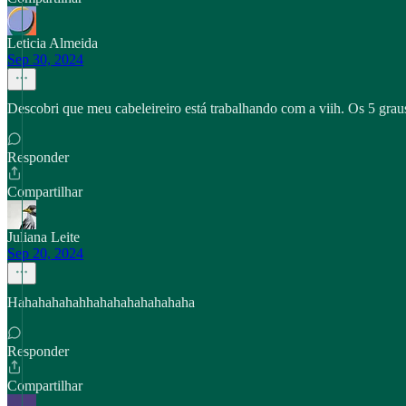
Leticia Almeida
Sep 30, 2024
Descobri que meu cabeleireiro está trabalhando com a viih. Os 5 gra
Responder
Compartilhar
Juliana Leite
Sep 20, 2024
Hahahahahahhahahahahahahaha
Responder
Compartilhar