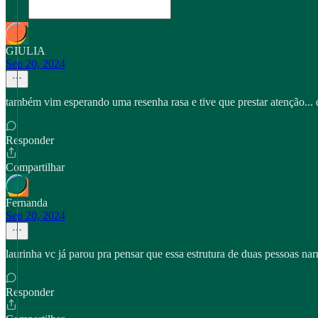
GIULIA
Sep 20, 2024
também vim esperando uma resenha rasa e tive que prestar atenção..
Responder
Compartilhar
Fernanda
Sep 20, 2024
laurinha vc já parou pra pensar que essa estrutura de duas pessoas 
Responder