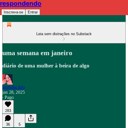
respondendo
Inscreva-se
Entrar
Leia sem distrações no Substack
uma semana em janeiro
diário de uma mulher à beira de algo
laurinha lero
jan 28, 2025
∙ Pago
283
36
5