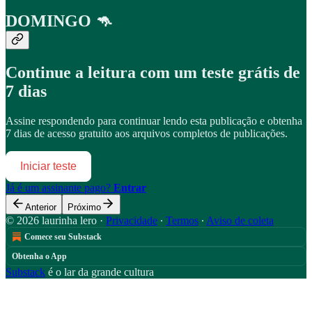
DOMINGO 🦘
Continue a leitura com um teste grátis de
7 dias
Assine
respondendo
para continuar lendo esta publicação e obtenha
7 dias de acesso gratuito aos arquivos completos de publicações.
Iniciar teste
Já é um assinante pago?
Entrar
Anterior
Próximo
© 2026 laurinha lero
·
Privacidade
∙
Termos
∙
Aviso de coleta
Comece seu Substack
Obtenha o App
Substack
é o lar da grande cultura