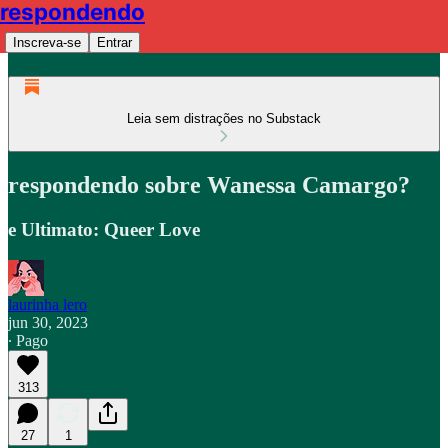
respondendo
Inscreva-se
Entrar
Leia sem distrações no Substack
respondendo sobre Wanessa Camargo?
e Ultimato: Queer Love
laurinha lero
jun 30, 2023
∙ Pago
313
27
1