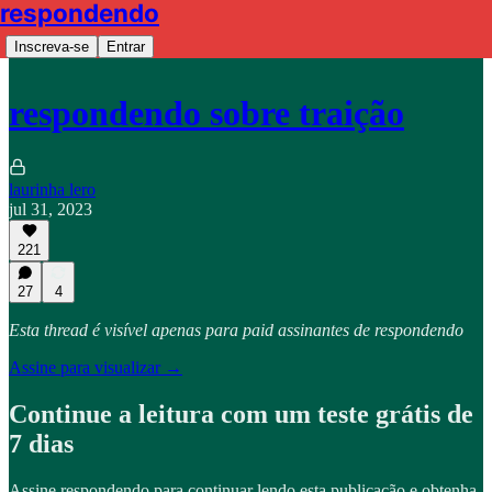
respondendo
Inscreva-se
Entrar
respondendo sobre traição
laurinha lero
jul 31, 2023
221
27
4
Esta thread é visível apenas para paid assinantes de respondendo
Assine para visualizar →
Continue a leitura com um teste grátis de
7 dias
Assine
respondendo
para continuar lendo esta publicação e obtenha