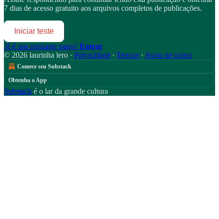
7 dias de acesso gratuito aos arquivos completos de publicações.
Iniciar teste
Já é um assinante pago?
Entrar
© 2026 laurinha lero
·
Privacidade
∙
Termos
∙
Aviso de coleta
Comece seu Substack
Obtenha o App
Substack
é o lar da grande cultura