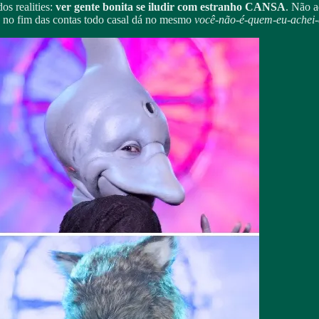
os realities:
ver gente bonita se iludir com estranho CANSA
. Não a
se no fim das contas todo casal dá no mesmo
você-não-é-quem-eu-achei-