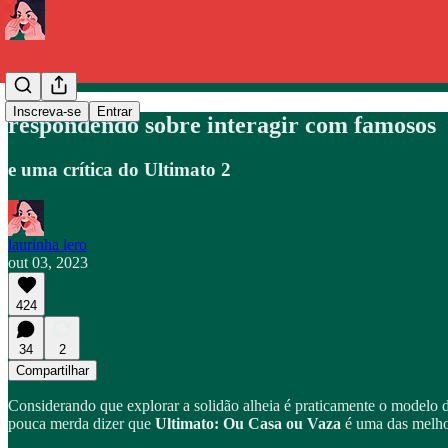
Inscreva-se
Entrar
respondendo sobre interagir com famosos
e uma crítica do Ultimato 2
laurinha lero
out 03, 2023
424
34
2
Compartilhar
Considerando que explorar a solidão alheia é praticamente o modelo 
pouca merda dizer que
Ultimato: Ou Casa ou Vaza
é uma das melho