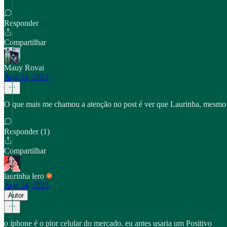
Responder
Compartilhar
Mauy Rovai
Aug 24, 2023
O que mais me chamou a atenção no post é ver que Laurinha, mesmo c
Responder (1)
Compartilhar
laurinha lero
Aug 24, 2023
Autor
o iphone é o pior celular do mercado. eu antes usaria um Positivo