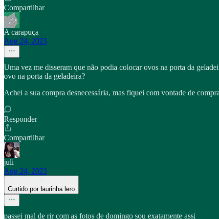
Compartilhar
A carapuça
Aug 24, 2023
Uma vez me disseram que não podia colocar ovos na porta da geladeir
ovo na porta da geladeira?
Achei a sua compra desnecessária, mas fiquei com vontade de comp
Responder
Compartilhar
juli
Aug 24, 2023
Curtido por laurinha lero
passei mal de rir com as fotos de domingo sou exatamente assi