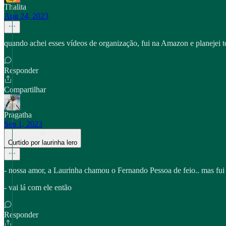
Thalita
Aug 24, 2023
quando achei esses vídeos de organização, fui na Amazon e planejei to
Responder
Compartilhar
Pragatha
Sep 1, 2023
Curtido por laurinha lero
- nossa amor, a Laurinha chamou o Fernando Pessoa de feio.. mas fui o
- vai lá com ele então
Responder