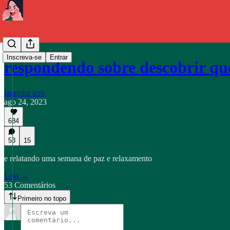
Inscreva-se
Entrar
respondendo sobre descobrir que
laurinha lero
ago 24, 2023
684
53
15
e relatando uma semana de paz e relaxamento
Leia →
53 Comentários
Primeiro no topo