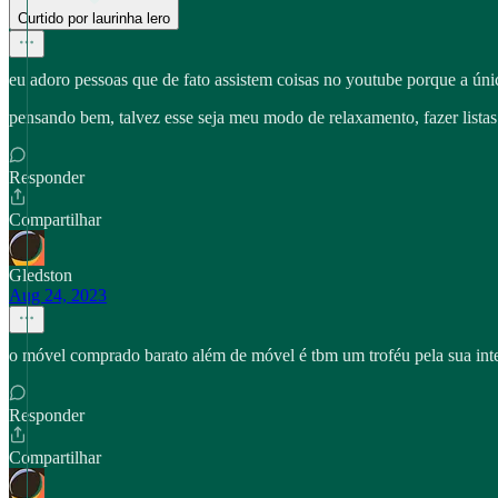
Curtido por laurinha lero
eu adoro pessoas que de fato assistem coisas no youtube porque a única 
pensando bem, talvez esse seja meu modo de relaxamento, fazer listas 
Responder
Compartilhar
Gledston
Aug 24, 2023
o móvel comprado barato além de móvel é tbm um troféu pela sua intel
Responder
Compartilhar