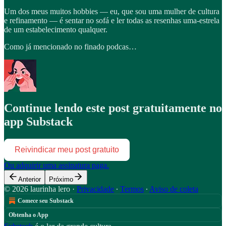
Um dos meus muitos hobbies — eu, que sou uma mulher de cultura
e refinamento — é sentar no sofá e ler todas as resenhas uma-estrela
de um estabelecimento qualquer.
Como já mencionado no finado podcas…
Continue lendo este post gratuitamente no
app Substack
Reivindicar meu post gratuito
Ou adquirir uma assinatura paga.
Anterior
Próximo
© 2026 laurinha lero
·
Privacidade
∙
Termos
∙
Aviso de coleta
Comece seu Substack
Obtenha o App