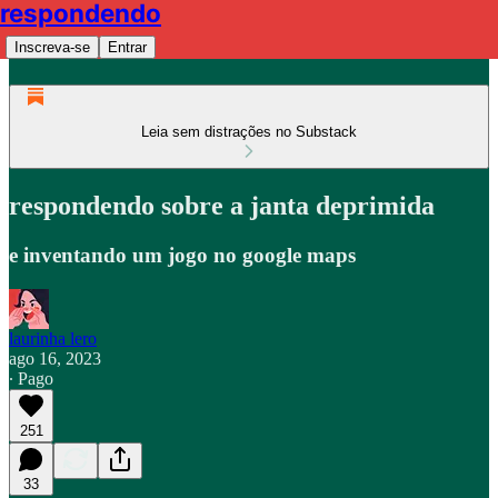
respondendo
Inscreva-se
Entrar
Leia sem distrações no Substack
respondendo sobre a janta deprimida
e inventando um jogo no google maps
laurinha lero
ago 16, 2023
∙ Pago
251
33