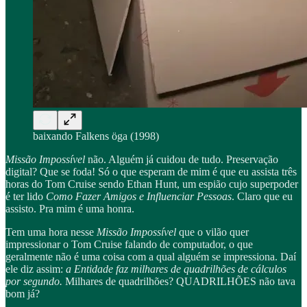
baixando Falkens öga (1998)
Missão Impossível
não. Alguém já cuidou de tudo. Preservação
digital? Que se foda! Só o que esperam de mim é que eu assista três
horas do Tom Cruise sendo Ethan Hunt, um espião cujo superpoder
é ter lido
Como Fazer Amigos e Influenciar Pessoas
. Claro que eu
assisto. Pra mim é uma honra.
Tem uma hora nesse
Missão Impossível
que o vilão quer
impressionar o Tom Cruise falando de computador, o que
geralmente não é uma coisa com a qual alguém se impressiona. Daí
ele diz assim:
a Entidade faz milhares de quadrilhões de cálculos
por segundo.
Milhares de quadrilhões? QUADRILHÕES não tava
bom já?