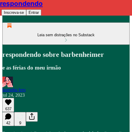
respondendo
Inscreva-se
Entrar
Leia sem distrações no Substack
respondendo sobre barbenheimer
e as férias do meu irmão
laurinha lero
jul 24, 2023
637
42
9