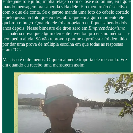
Entre janeiro e julho, minha relação com o José é só online; eu ligo e
mando mensagem pra saber da vida dele. E o meu irmão é seletivo
com o que ele conta. Se o garoto manda uma foto do cabelo cortado,
é pelo gesso na foto que eu descubro que em algum momento ele
quebrou o braço. Quando ele foi atropelado eu fiquei sabendo dois
anos depois. Nesse bimestre ele tirou zero em
Empreendedorismo
— matéria nova que algum demente inventou pro ensino médio — e
nem pediu ajuda. Só não reprovou porque o professor foi demitido
por dar uma prova de múltipla escolha em que todas as respostas
eram “C”.
Mas isso é o de menos. O que realmente importa ele me conta. Vez
em quando eu recebo uma mensagem assim: