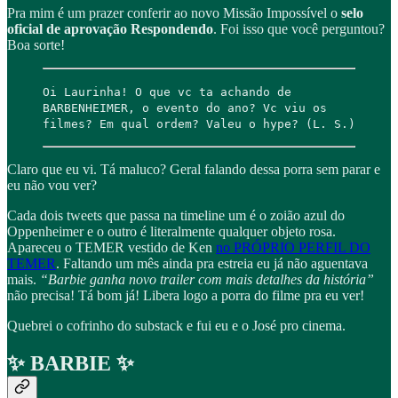
Pra mim é um prazer conferir ao novo Missão Impossível o
selo
oficial de aprovação Respondendo
. Foi isso que você perguntou?
Boa sorte!
Oi Laurinha! O que vc ta achando de
BARBENHEIMER, o evento do ano? Vc viu os
filmes? Em qual ordem? Valeu o hype? (L. S.)
Claro que eu vi. Tá maluco? Geral falando dessa porra sem parar e
eu não vou ver?
Cada dois tweets que passa na timeline um é o zoião azul do
Oppenheimer e o outro é literalmente qualquer objeto rosa.
Apareceu o TEMER vestido de Ken
no PRÓPRIO PERFIL DO
TEMER
. Faltando um mês ainda pra estreia eu já não aguentava
mais.
“Barbie ganha novo trailer com mais detalhes da história”
não precisa! Tá bom já! Libera logo a porra do filme pra eu ver!
Quebrei o cofrinho do substack e fui eu e o José pro cinema.
✨ BARBIE ✨