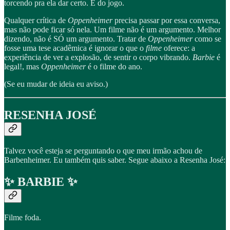
torcendo pra ela dar certo. É do jogo.
Qualquer crítica de
Oppenheimer
precisa passar por essa conversa,
mas não pode ficar só nela. Um filme não é um argumento. Melhor
dizendo, não é SÓ um argumento. Tratar de
Oppenheimer
como se
fosse uma tese acadêmica é ignorar o que o
filme
oferece: a
experiência de ver a explosão, de sentir o corpo vibrando.
Barbie
é
legal!, mas
Oppenheimer
é o filme do ano.
(Se eu mudar de ideia eu aviso.)
RESENHA JOSÉ
Talvez você esteja se perguntando o que meu irmão achou de
Barbenheimer. Eu também quis saber. Segue abaixo a Resenha José:
✨ BARBIE ✨
Filme foda.