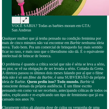
VOCÊ SABIA? Todas as barbies moram em GTA:
San Andreas
Qualquer mulher que já tenha pensado na condição feminina por
mais de cinco minutos não vai encontrar em
Barbie
nenhuma ideia
nova. Tudo bem. Pra um comercial de brinquedo faz mais sentido
ficar no raso, e mais raso que o liberalismo não dá. É o equivalente
intelectual de brincar de boneca.
O problema é quando a crítica social que não é séria se leva a sério,
ou pior, se vê na obrigação de ser levada a sério. Coitada da Greta.
A diretora passou os últimos dois meses falando por aí que o filme
dela não é só um
filme da Barbie
, é uma SUBVERSÃO da própria
ideia de Barbie.
Quem pediu isso? Todo mundo.
Barbie
tá
consciente demais da própria audiência. É um filme escrito
pensando em como vai ser recebido, antecipando críticas de todos os
lados, explicando e re-explicando um tipo de feminismo que já era
cansado nos anos 70.
Claramente rolou ali alguma dose de culpa ou vergonha de uma