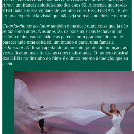
Amor
, um francês coloridíssimo dos anos 60. A estética quarto-de-
BBB mata a nossa vontade de ver uma coisa EXUBERANTE, de
ter uma experiência visual que não seja só realismo cinza e marrom.
Guarda-chuvas do Amor
também é musical: outra coisa que já não
se faz como antes. Nos anos 50, os bons musicais fechavam um
estúdio e pintavam o chão e as paredes num gradiente de cor até
parecer tudo uma coisa só, um mundo à parte, uma fantasia
technicolor
. Aí foram apertando orçamento, perdendo ambição, as
vozes ficaram mais fracas, as cores mais mudas. O número musical
dos KENs no finzinho do filme é o único retorno à tradição que eu
aceito.