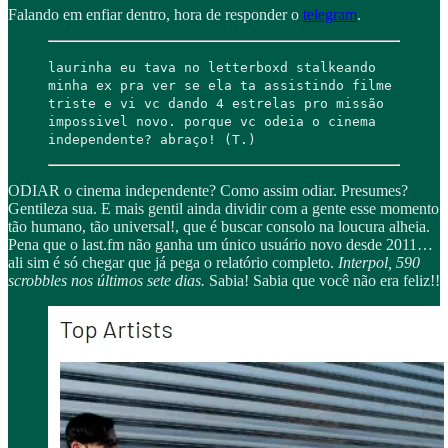
Falando em enfiar dentro, hora de responder o
telegram
.
laurinha eu tava no letterboxd stalkeando
minha ex pra ver se ela ta assistindo filme
triste e vi vc dando 4 estrelas pro missão
impossivel novo. porque vc odeia o cinema
independente? abraço! (T.)
ODIAR o cinema independente? Como assim odiar. Presumes?
Gentileza sua. E mais gentil ainda dividir com a gente esse momento
tão humano, tão universal!, que é buscar consolo na loucura alheia.
Pena que o last.fm não ganha um único usuário novo desde 2011…
ali sim é só chegar que já pega o relatório completo.
Interpol, 590
scrobbles nos últimos sete dias.
Sabia! Sabia que você não era feliz!!