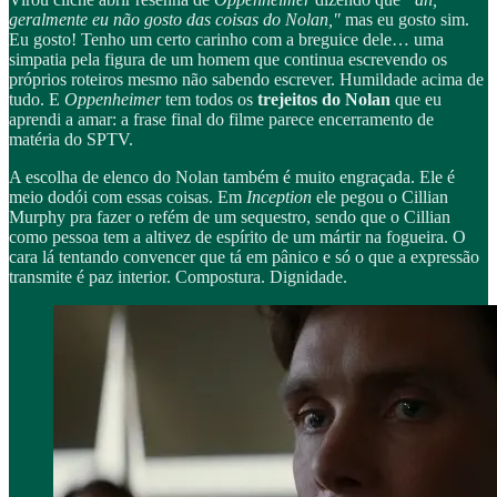
geralmente eu não gosto das coisas do Nolan,"
mas eu gosto sim.
Eu gosto! Tenho um certo carinho com a breguice dele… uma
simpatia pela figura de um homem que continua escrevendo os
próprios roteiros mesmo não sabendo escrever. Humildade acima de
tudo. E
Oppenheimer
tem todos os
trejeitos do Nolan
que eu
aprendi a amar: a frase final do filme parece encerramento de
matéria do SPTV.
A escolha de elenco do Nolan também é muito engraçada. Ele é
meio dodói com essas coisas. Em
Inception
ele pegou o Cillian
Murphy pra fazer o refém de um sequestro, sendo que o Cillian
como pessoa tem a altivez de espírito de um mártir na fogueira. O
cara lá tentando convencer que tá em pânico e só o que a expressão
transmite é paz interior. Compostura. Dignidade.