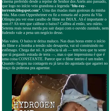
cinema preferido desde a reprise de Senhor dos Anéis ano passado,
que logo no início veio grandona a legenda “
blu-ray-
torrents.blogspot.com
“. Uma das risadas mais gostosas da minha
vida. Mas com Oppenheimer eu fiz a romaria até a porra da Vila
Olímpia pra ver esse caralho de filme no IMAX. Ah é importante o
som é? Ah tem que calibrar o baixo? Calibra aí então, seu otário.
Setenta reais nessa merda pra sair daqui com o ouvido zunindo, nem
fudendo vale a pena um negócio desse.
Mas valeu. O baixo te deixa maluco. Nas duas horas entre o início
do filme e a bomba a tensão não desaperta, vai só construindo no
estômago. Chega dar nó. A potência tá ali — tem hora que tu sente
que tá pegando estrada de terra —, mas o que impressiona é que é
uma coisa CONSTANTE. Parece que o filme inteiro é um trailer.
Quando chegou na contagem eu já tava tão agoniada que agarrei no
braço da poltrona pra aguentar.