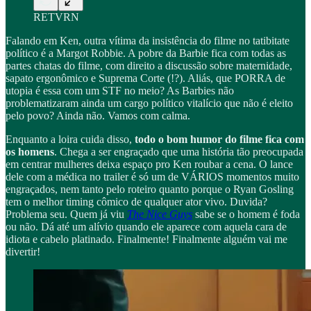
RETVRN
Falando em Ken, outra vítima da insistência do filme no tatibitate
político é a Margot Robbie. A pobre da Barbie fica com todas as
partes chatas do filme, com direito a discussão sobre maternidade,
sapato ergonômico e Suprema Corte (!?). Aliás, que PORRA de
utopia é essa com um STF no meio? As Barbies não
problematizaram ainda um cargo político vitalício que não é eleito
pelo povo? Ainda não. Vamos com calma.
Enquanto a loira cuida disso,
todo o bom humor do filme fica com
os homens
. Chega a ser engraçado que uma história tão preocupada
em centrar mulheres deixa espaço pro Ken roubar a cena. O lance
dele com a médica no trailer é só um de VÁRIOS momentos muito
engraçados, nem tanto pelo roteiro quanto porque o Ryan Gosling
tem o melhor timing cômico de qualquer ator vivo. Duvida?
Problema seu. Quem já viu
The Nice Guys
sabe se o homem é foda
ou não. Dá até um alívio quando ele aparece com aquela cara de
idiota e cabelo platinado. Finalmente! Finalmente alguém vai me
divertir!