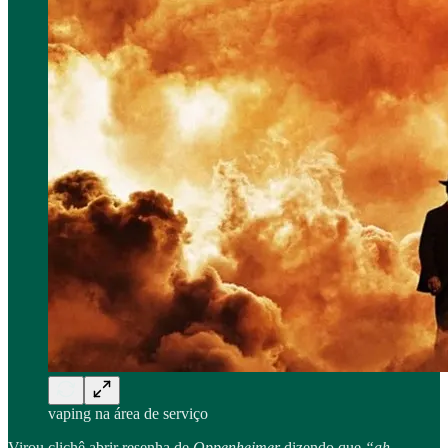
vaping na área de serviço
Virou clichê abrir resenha de
Oppenheimer
dizendo que
“ah,