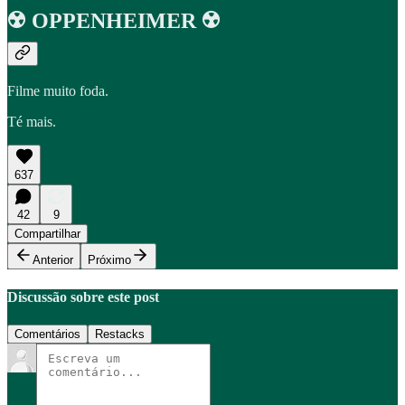
☢️ OPPENHEIMER ☢️
Filme muito foda.
Té mais.
637
42
9
Compartilhar
Anterior
Próximo
Discussão sobre este post
Comentários
Restacks