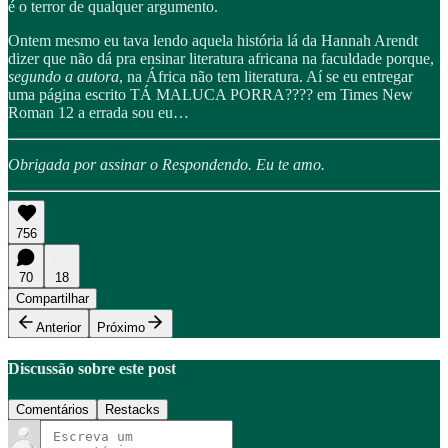
é o terror de qualquer argumento.
Ontem mesmo eu tava lendo aquela história lá da Hannah Arendt
dizer que não dá pra ensinar literatura africana na faculdade porque,
segundo a autora
, na África não tem literatura. Aí se eu entregar
uma página escrito TÁ MALUCA PORRA???? em Times New
Roman 12 a errada sou eu…
Obrigada por assinar o Respondendo. Eu te amo.
756
70
18
Compartilhar
Anterior
Próximo
Discussão sobre este post
Comentários
Restacks