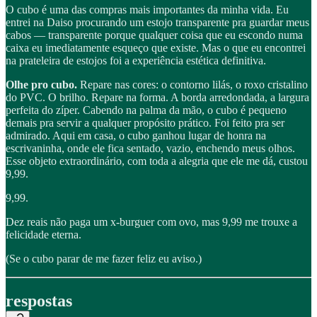
O cubo é uma das compras mais importantes da minha vida. Eu
entrei na Daiso procurando um estojo transparente pra guardar meus
cabos — transparente porque qualquer coisa que eu escondo numa
caixa eu imediatamente esqueço que existe. Mas o que eu encontrei
na prateleira de estojos foi a experiência estética definitiva.
Olhe pro cubo.
Repare nas cores: o contorno lilás, o roxo cristalino
do PVC. O brilho. Repare na forma. A borda arredondada, a largura
perfeita do zíper. Cabendo na palma da mão, o cubo é pequeno
demais pra servir a qualquer propósito prático. Foi feito pra ser
admirado. Aqui em casa, o cubo ganhou lugar de honra na
escrivaninha, onde ele fica sentado, vazio, enchendo meus olhos.
Esse objeto extraordinário, com toda a alegria que ele me dá, custou
9,99.
9,99.
Dez reais não paga um x-burguer com ovo, mas 9,99 me trouxe a
felicidade eterna.
(Se o cubo parar de me fazer feliz eu aviso.)
respostas