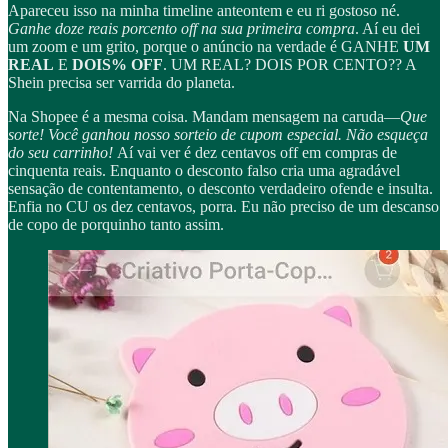
Apareceu isso na minha timeline anteontem e eu ri gostoso né.
Ganhe doze reais porcento off na sua primeira compra
. Aí eu dei
um zoom e um grito, porque o anúncio na verdade é GANHE
UM
REAL
E
DOIS% OFF
. UM REAL? DOIS POR CENTO?? A
Shein precisa ser varrida do planeta.
Na Shopee é a mesma coisa. Mandam mensagem na caruda—
Que
sorte! Você ganhou nosso sorteio de cupom especial. Não esqueça
do seu carrinho!
Aí vai ver é dez centavos off em compras de
cinquenta reais. Enquanto o desconto falso cria uma agradável
sensação de contentamento, o desconto verdadeiro ofende e insulta.
Enfia no CU os dez centavos, porra. Eu não preciso de um descanso
de copo de porquinho tanto assim.