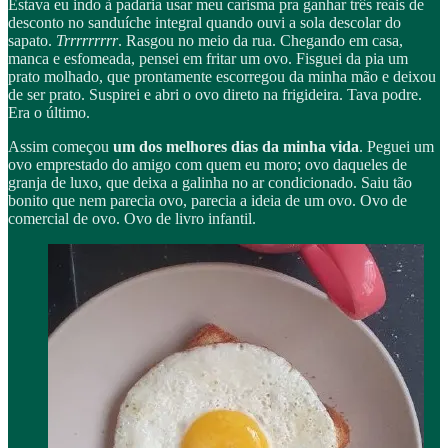
Estava eu indo à padaria usar meu carisma pra ganhar três reais de
desconto no sanduíche integral quando ouvi a sola descolar do
sapato.
Trrrrrrrrr
. Rasgou no meio da rua. Chegando em casa,
manca e esfomeada, pensei em fritar um ovo. Fisguei da pia um
prato molhado, que prontamente escorregou da minha mão e deixou
de ser prato. Suspirei e abri o ovo direto na frigideira. Tava podre.
Era o último.
Assim começou
um dos melhores dias da minha vida
. Peguei um
ovo emprestado do amigo com quem eu moro; ovo daqueles de
granja de luxo, que deixa a galinha no ar condicionado. Saiu tão
bonito que nem parecia ovo, parecia a ideia de um ovo. Ovo de
comercial de ovo. Ovo de livro infantil.