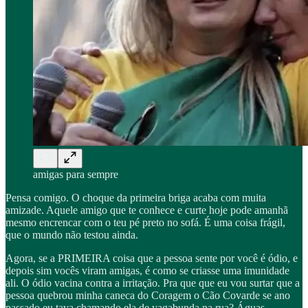
amigas para sempre
Pensa comigo. O choque da primeira briga acaba com muita
amizade. Aquele amigo que te conhece e curte hoje pode amanhã
mesmo encrencar com o teu pé preto no sofá. É uma coisa frágil,
que o mundo não testou ainda.
Agora, se a PRIMEIRA coisa que a pessoa sente por você é ódio, e
depois sim vocês viram amigas, é como se criasse uma imunidade
ali. O ódio vacina contra a irritação. Pra que que eu vou surtar que a
pessoa quebrou minha caneca do Coragem o Cão Covarde se ano
passado eu tava chamando ela de vagabunda na rua? Águas