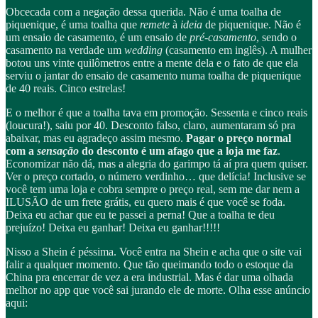
Obcecada com a negação dessa querida. Não é uma toalha de
piquenique, é uma toalha que
remete
à
ideia
de piquenique. Não é
um ensaio de casamento, é um ensaio de
pré-casamento
, sendo o
casamento na verdade um
wedding
(casamento em inglês). A mulher
botou uns vinte quilômetros entre a mente dela e o fato de que ela
serviu o jantar do ensaio de casamento numa toalha de piquenique
de 40 reais. Cinco estrelas!
E o melhor é que a toalha tava em promoção. Sessenta e cinco reais
(loucura!), saiu por 40. Desconto falso, claro, aumentaram só pra
abaixar, mas eu agradeço assim mesmo.
Pagar o preço normal
com a
sensação
do desconto é um afago que a loja me faz
.
Economizar não dá, mas a alegria do garimpo tá aí pra quem quiser.
Ver o preço cortado, o número verdinho… que delícia! Inclusive se
você tem uma loja e cobra sempre o preço real, sem me dar nem a
ILUSÃO de um frete grátis, eu quero mais é que você se foda.
Deixa eu achar que eu te passei a perna! Que a toalha te deu
prejuízo! Deixa eu ganhar! Deixa eu ganhar!!!!!
Nisso a Shein é péssima. Você entra na Shein e acha que o site vai
falir a qualquer momento. Que tão queimando todo o estoque da
China pra encerrar de vez a era industrial. Mas é dar uma olhada
melhor no app que você sai jurando ele de morte. Olha esse anúncio
aqui: