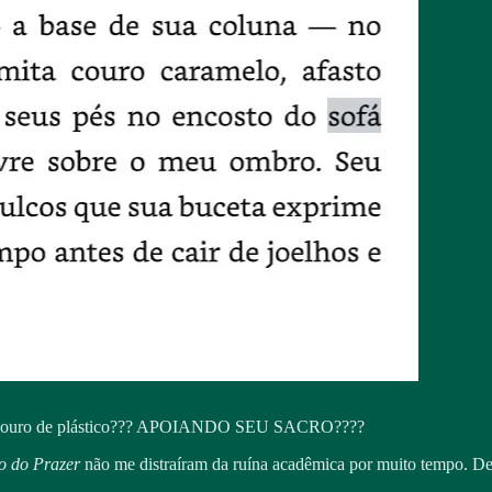
 em couro de plástico??? APOIANDO SEU SACRO????
io do Prazer
não me distraíram da ruína acadêmica por muito tempo. Des