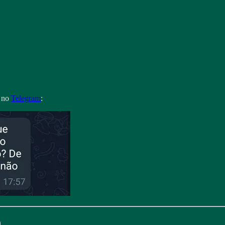
a no
Telegram
:
)