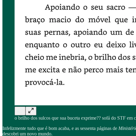
o brilho dos sulcos que sua buceta exprime?? sofá do STF
Infelizmente tudo que é bom acaba, e as sessenta páginas de
Ministér
descobri um novo mundo.