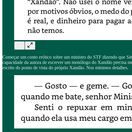
Começar um conto erótico sobre um ministro do STF dizendo que
Si
capacidade da autora de escrever um monólogo do Xandão precisa morre
escrito do ponto de vista do próprio Xandão. Nos mínimos detalhes.