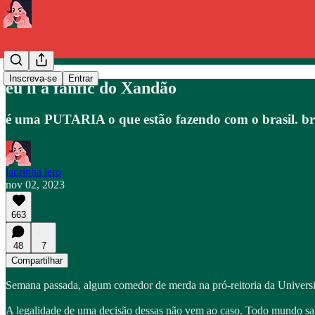
Inscreva-se
Entrar
eu li a fanfic do Xandão
é uma PUTARIA o que estão fazendo com o brasil. brin
laurinha lero
nov 02, 2023
663
48
7
Compartilhar
Semana passada, algum comedor de merda na pró-reitoria da Univer
A legalidade de uma decisão dessas não vem ao caso. Todo mundo sa