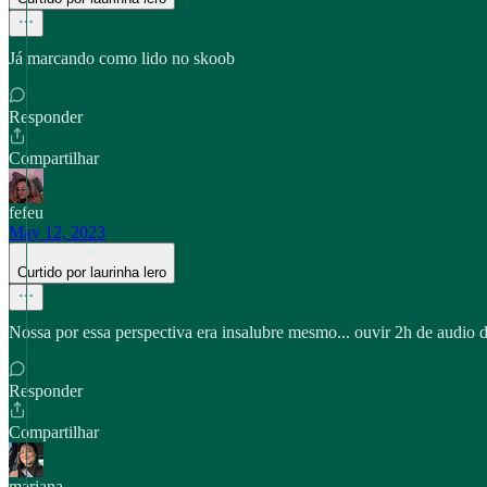
Já marcando como lido no skoob
Responder
Compartilhar
fefeu
May 12, 2023
Curtido por laurinha lero
Nossa por essa perspectiva era insalubre mesmo... ouvir 2h de audio 
Responder
Compartilhar
mariana