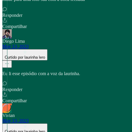
Responder
Compartilhar
Diego Lima
May 13, 2023
Curtido por laurinha lero
Eu li esse episódio com a voz da laurinha.
Responder
Compartilhar
Vivian
May 13, 2023
Curtido por laurinha lero