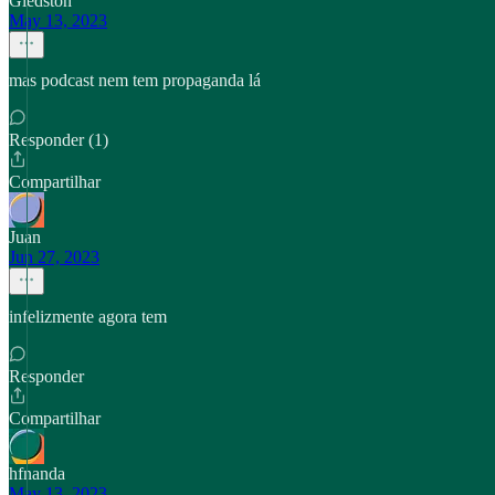
Gledston
May 13, 2023
mas podcast nem tem propaganda lá
Responder (1)
Compartilhar
Juan
Jun 27, 2023
infelizmente agora tem
Responder
Compartilhar
hfnanda
May 13, 2023