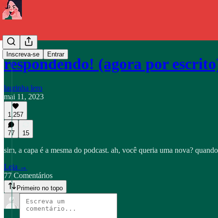
Inscreva-se
Entrar
respondendo! (agora por escrito
laurinha lero
mai 11, 2023
1,257
77
15
sim, a capa é a mesma do podcast. ah, você queria uma nova? quando a
Leia →
77 Comentários
Primeiro no topo