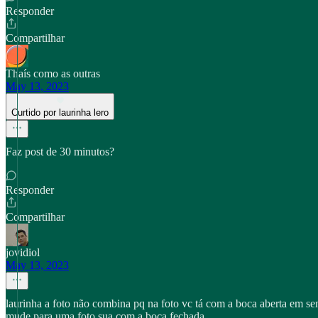
Responder
Compartilhar
Thaís como as outras
May 13, 2023
Curtido por laurinha lero
Faz post de 30 minutos?
Responder
Compartilhar
jovidiol
May 13, 2023
laurinha a foto não combina pq na foto vc tá com a boca aberta em sen
mude para uma foto sua com a boca fechada