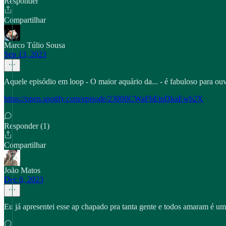
Responder
Compartilhar
Marco Túlio Sousa
Sep 13, 2023
Aquele episódio em loop - O maior aquário da... - é fabuloso para ouv
https://open.spotify.com/episode/2300fiCWaFbEtnDkaEwb2X
Responder (1)
Compartilhar
João Matos
Dec 6, 2023
Eu já apresentei esse ap chapado pra tanta gente e todos amaram é um