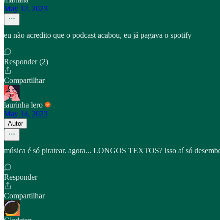
May 12, 2023
eu não acredito que o podcast acabou, eu já pagava o spotify
Responder (2)
Compartilhar
laurinha lero
May 14, 2023
Autor
música é só piratear. agora... LONGOS TEXTOS? isso aí só desem
Responder
Compartilhar