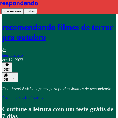
respondendo
Inscreva-se
Entrar
recomendando filmes de terror
pra outubro
laurinha lero
out 12, 2023
202
29
1
Esta thread é visível apenas para paid assinantes de respondendo
Assine para visualizar →
Continue a leitura com um teste grátis de
7 dias