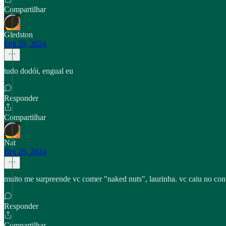
Compartilhar
Gledston
Feb 29, 2024
tudo dodói, engual eu
Responder
Compartilhar
Nat
Feb 29, 2024
muito me surpreende vc comer "naked nuts", laurinha. vc caiu no con
Responder
Compartilhar