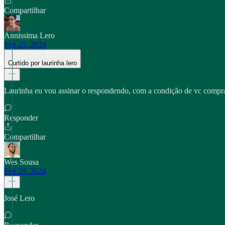
Compartilhar
Annissima Lero
Feb 29, 2024
Curtido por laurinha lero
Laurinha eu vou assinar o respondendo, com a condição de vc compra
Responder
Compartilhar
Wes Sousa
Feb 29, 2024
José Lero