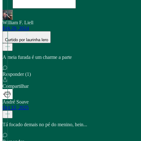
William F. Liell
Feb 29, 2024
Curtido por laurinha lero
A meia furada é um charme a parte
Responder (1)
Compartilhar
André Soave
Oct 12, 2025
Tá focado demais no pé do menino, hein...