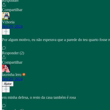
Responder
Compartilhar
Vithoria
Feb 29, 2024
Por algum motivo, eu não esperava que a parede do teu quarto fosse r
Responder (2)
Compartilhar
laurinha lero
Feb 29, 2024
Autor
em minha defesa, o resto da casa também é rosa