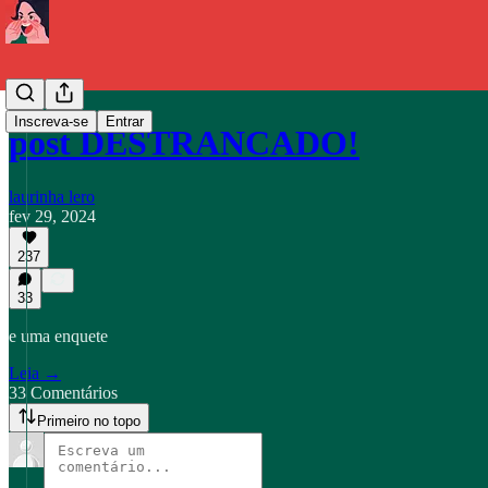
Inscreva-se
Entrar
post DESTRANCADO!
laurinha lero
fev 29, 2024
237
33
e uma enquete
Leia →
33 Comentários
Primeiro no topo