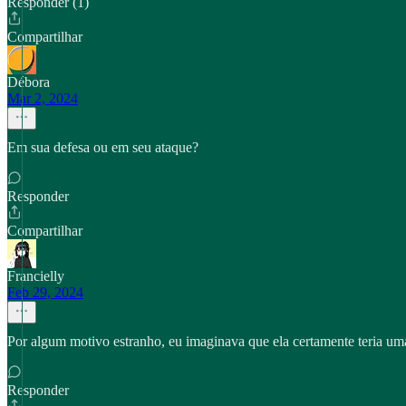
Responder (1)
Compartilhar
Débora
Mar 2, 2024
Em sua defesa ou em seu ataque?
Responder
Compartilhar
Francielly
Feb 29, 2024
Por algum motivo estranho, eu imaginava que ela certamente teria um
Responder