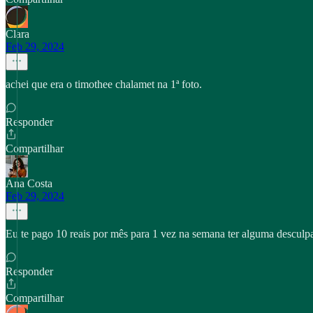
Clara
Feb 29, 2024
achei que era o timothee chalamet na 1ª foto.
Responder
Compartilhar
Ana Costa
Feb 29, 2024
Eu te pago 10 reais por mês para 1 vez na semana ter alguma desculpa
Responder
Compartilhar