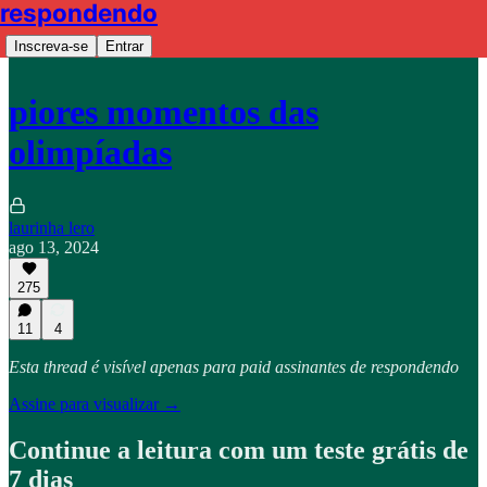
respondendo
Inscreva-se
Entrar
piores momentos das
olimpíadas
laurinha lero
ago 13, 2024
275
11
4
Esta thread é visível apenas para paid assinantes de respondendo
Assine para visualizar →
Continue a leitura com um teste grátis de
7 dias