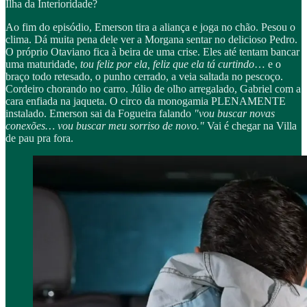
Ilha da Interioridade?
Ao fim do episódio, Emerson tira a aliança e joga no chão. Pesou o
clima. Dá muita pena dele ver a Morgana sentar no delicioso Pedro.
O próprio Otaviano fica à beira de uma crise. Eles até tentam bancar
uma maturidade,
tou feliz por ela, feliz que ela tá curtindo
… e o
braço todo retesado, o punho cerrado, a veia saltada no pescoço.
Cordeiro chorando no carro. Júlio de olho arregalado, Gabriel com a
cara enfiada na jaqueta. O circo da monogamia PLENAMENTE
instalado. Emerson sai da Fogueira falando
"vou buscar novas
conexões… vou buscar meu sorriso de novo."
Vai é chegar na Villa
de pau pra fora.