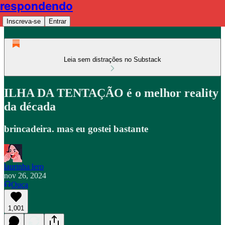
respondendo
Inscreva-se
Entrar
Leia sem distrações no Substack
ILHA DA TENTAÇÃO é o melhor reality
da década
brincadeira. mas eu gostei bastante
laurinha lero
nov 26, 2024
Ouça
1,001