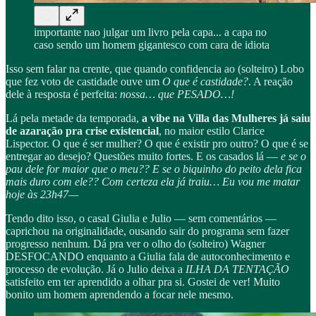
importante nao julgar um livro pela capa... a capa no
caso sendo um homem gigantesco com cara de idiota
Isso sem falar na crente, que quando confidencia ao (solteiro) Lobo
que fez voto de castidade ouve um
O que é castidade?
. A reação
dele à resposta é perfeita:
nossa… que PESADO…!
Lá pela metade da temporada,
a vibe na Villa das Mulheres já saiu
de azaração pra crise existencial
, no maior estilo Clarice
Lispector. O que é ser mulher? O que é existir pro outro? O que é se
entregar ao desejo? Questões muito fortes. E os casados lá —
e se o
pau dele for maior que o meu?? E se o biquinho do peito dela fica
mais duro com ele?? Com certeza ela já traiu… Eu vou me matar
hoje às 23h47—
Tendo dito isso, o casal Giulia e Julio — sem comentários —
caprichou na originalidade, ousando sair do programa sem fazer
progresso nenhum. Dá pra ver o olho do (solteiro) Wagner
DESFOCANDO enquanto a Giulia fala de autoconhecimento e
processo de evolução. Já o Julio deixa a
ILHA DA TENTAÇÃO
satisfeito em ter aprendido a olhar pra si. Gostei de ver! Muito
bonito um homem aprendendo a focar nele mesmo.