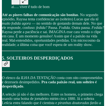
ai…. viver é tudo de bom
Até as piores falhas de comunicação são bonitas
. No segundo
episódio, Rayssa tenta confidenciar ao (solteiro) Lucas que ela
tá
muito fodida agora
— no sentido de gostando demais dele. No que
ele responde, confuso:
fedida?
Pausa.
Fodida.
Outra pausa.
Fedida?
Rayssa perde a paciência e sai. IMAGINA esse cara vendo o clipe
em casa. É um momento genuíno! Assim que é a paixão na vida
real. Mal-entendidos, oportunidades perdidas. Um microcosmo da
realidade; a última coisa que você espera de um reality show.
5. SOLTEIROS DESPERDIÇADOS
O elenco da
ILHA DA TENTAÇÃO
conta com oito comprometidos
e dezesseis desimpedidos.
Pra cada paixão real, um solteiro é
desperdiçado
.
A seleção já não é das melhores. Entre os homens, o primeiro chega
usando uma boina de jornaleiro mirim circa 1880. Já a solteira
Letícia entra falando que é cientista e
piranhas doutoradas farão a