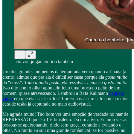
não vou julgar. eu riria também
Um dos grandes momentos da temporada vem quando a Luana (a
crente) admite que pra ela é difícil ser casta porque ela
gosta muito
da “coisa”.
Todo mundo gosta
, ela ressalva…
mas
eu gosto muito
.
Isso dito com o olhar apontado feito uma broca no peito de um
homem, quase atravessando. Lembrou a Rafa Kalimann
naquele
vídeo
em que ela assiste o José Loreto passar um café com a maior
cara de tesão já capturada no meio audiovisual.
Me agrada muito! Tão bom ver uma emoção de verdade no mar de
REPRESSÃO que é a TV brasileira. Dá um alívio. Eu amo ver as
pessoas se apaixonando, rindo sem graça, corando e evitando o
olhar. No fundo eu sou uma grande romântica!, se for possível ao