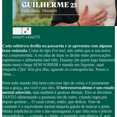
extra!!! extra!!!!!
Cada solteiro/a desfila na passarela e se apresenta com alguma
frase enlatada.
Coisa do tipo
Foi mal, não sabia que a sua noiva
era comprometida
. A escolha de frase se divide entre provocações
espirituosas e alfinetadas bad vibe. Duanny (de quem logo falaremos
muito mais) chega SEM SORRIR e manda um
Seguinte, aqui
ninguém é fiel. Veio pra ilha, aguente as consequências
. Pesou o
clima…
Nem todo mundo lida bem com esse tipo de coisa; e é justamente
essa a graça, pra você e pra eles.
O heterossexualismo é um estado
mental adoecido
, mas também é gostoso demais. Eles se divertem
TANTO alimentando a paranoia um do outro, criando regra pra
depois quebrar… O casal crente, então, que delícia. Voto de
castidade é o equivalente mental daquela gaiola de trancar o pinto.
Minha implicância com a não-monogamia é que falta nela o
fetiche
monogâmico — a tensão, o ciúme, o joguinho psicológico. E sem