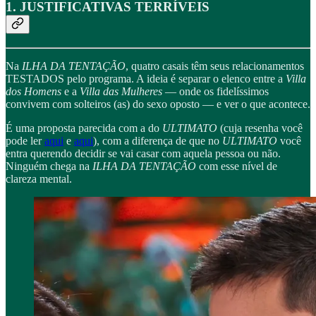
1. JUSTIFICATIVAS TERRÍVEIS
Na
ILHA DA TENTAÇÃO
, quatro casais têm seus relacionamentos
TESTADOS pelo programa. A ideia é separar o elenco entre a
Villa
dos Homens
e a
Villa das Mulheres
— onde os fidelíssimos
convivem com solteiros (as) do sexo oposto — e ver o que acontece.
É uma proposta parecida com a do
ULTIMATO
(cuja resenha você
pode ler
aqui
e
aqui
), com a diferença de que no
ULTIMATO
você
entra querendo decidir se vai casar com aquela pessoa ou não.
Ninguém chega na
ILHA DA TENTAÇÃO
com esse nível de
clareza mental.