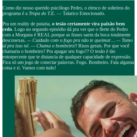
Como diz nosso querido psicólogo Pedro, o elenco de solteiros do
programa é a
Tropa do T.E.
— Talarico Emocionado.
Pra um reality de putaria,
o tesão certamente vira paixão bem
cedo
. Logo no segundo episódio dá pra ver que o flerte do Pedro
com a Morgana é REAL porque as frases saem da boca totalmente
desconexas.
— Cuidado com o fogo pra não te queimar… — Tamo
aí pra isso né. — Chama o bombeiro!!
Risos gerais. Por que você
chamaria o bombeiro? Pra apagar seu fogo?? O tesão é tão
entorpecente que te distancia de qualquer capacidade de expressão.
Fica só um jogo de conectar palavras. Fogo. Bombeiro. Fala alguma
coisa e ri. Vamos com tudo!