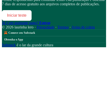
7 dias de acesso gratuito aos arquivos completos de publicações.
Iniciar teste
Já é um assinante pago?
Entrar
© 2026 laurinha lero
·
Privacidade
∙
Termos
∙
Aviso de coleta
Comece seu Substack
Obtenha o App
Substack
é o lar da grande cultura