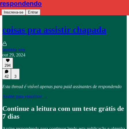
respondendo
Inscreva-se
Entrar
coisas pra assistir chapada
laurinha lero
out 29, 2024
294
42
3
Esta thread é visível apenas para paid assinantes de respondendo
Assine para visualizar →
Continue a leitura com um teste grátis de
7 dias
Assine
respondendo
para continuar lendo esta publicação e obtenha